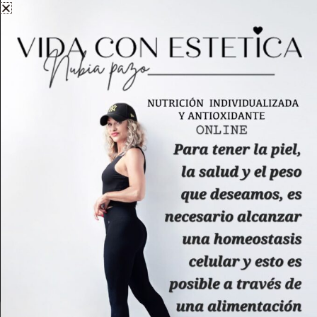
necesitan obtener energía de manera rápida
como: café, bebidas azucaradas, cereales
refinados como galletas, pan, pasta, etc. Esto
provoca menos energía y más acumulación de
ácidos grasos libres en las células grasas. La
solución entonces está en la absorción de
ácidos grasos de cadena corta. Para ello
necesitamos estimular un receptor del colon
llamado MCT-1 que transporta monocarboxilato-1
mediante: PECTINAS, INULINA Y ALMIDÓN
RESISTENTE.
Pectinas: Presente en verduras dulces como
zanahoria, calabaza, remolacha, boniato y
también la que obtenemos de algunas frutas
cocinadas como manzana y pera, arándanos,
plátanos, membrillo, naranjas y limones (siempre
sin azúcar).
Cookies