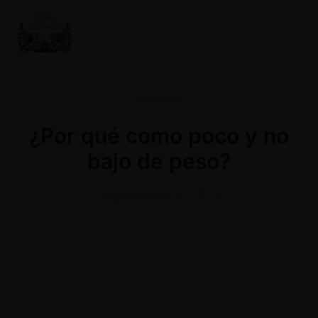
Ir
al
contenido
¿Por qué como poco y no
bajo de peso?
septiembre 8, 2024