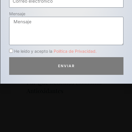
Más
Mensaje
Entradas
He leído y acepto la
Política de Privacidad.
ENVIAR
Por Qué Debemos Consumir
Antioxidantes